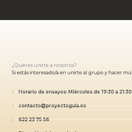
¿Quieres unirte a nosotros?
Si estás interesado/a en unirte al grupo y hacer 
Horario de ensayos: Miércoles de 19:30 a 21:30
contacto@proyectoguia.es
622 23 75 56